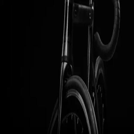
Katkaisematon emäputki. Farley 7 mallista, korvattu manitoulla
lähes uutena.
Myyjä:
Marybike
Lisää suosikkeihin
0
Kirjaudu sisään
lähettääksesi viestin myyjälle.
Etusivu
Tietoa
Käytetyn polkupyörän
myynti
Listaukset
Palaute
Tietosuojaseloste
Käyttöehdot
Hallinnoi evästeitä
©
2026
pyoratori.com · v
1.75