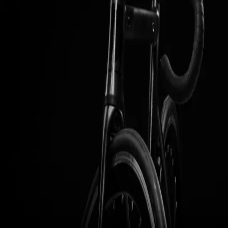
Kirjaudu sisään
ottaaksesi yhteyttä myyjään.
Lisää suosikkeihin
1
Etusivu
Tietoa
Käytetyn polkupyörän
myynti
Listaukset
Palaute
Tietosuojaseloste
Käyttöehdot
Hallinnoi evästeitä
©
2026
pyoratori.com · v
1.75