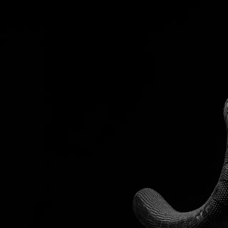
Ilmoitukset
Ostoilmoitukset
Tietoa
Kirjaudu
Rekisteröidy
Jätä ilmoitus
Shimano SM-RT70 Center Lock -
20,00 €
Espoo
24.5.2026
Jarrut
Kunto
:
Uusi
Kuvaus
Myydään täysin käyttämätön Shimanon laadukas jarrulevy alkuperäis
Kunto: Täysin uusi ja ajamaton Vain nouto.
Myyjä:
janleh
Lisää suosikkeihin
0