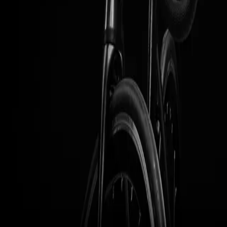
sitten nousemassa jyrkkää mäkeä tai kiihdyttämässä tasaisella tiellä.
Shimano RS -vanteet ja Schwalbe G-One Bite 700x40 -renkaat:
Laadukkaat Shimano-vanteet ja erityisesti gravel-ajoon suunnitellut
Schwalbe-renkaat tarjoavat optimaalisen yhdistelmän pitoa
irtosoralla ja kevyttä rullaavuutta asfaltilla. Shimano BL-RS600
hydrauliset levyjarrut: Hydraulinen jarrujärjestelmä varmistaa tarkan
ja tehokkaan pysähtymisvoiman sääolosuhteista riippumatta, lisäten
turvallisuutta niin maanteillä kuin poluillakin. Kunto: Hyvä. Ajettu
1219,0 km. Tunturi E-Gravel on täydellinen valinta
sähköpyöräilijälle, joka etsii laadukasta ja kestävää yleispyörää
retkeilyyn tai aktiiviseen työmatka-ajoon. Sen monipuoliset
ominaisuudet ja Shimanon luotettava sähkötekniikka tekevät siitä
erinomaisen kumppanin vaihteleviin olosuhteisiin ja maastoihin.
Varaa koeajo tai tilaa pyörä kotiovellesi jo tänään.
Myyjä:
Yeply Import
Lisää suosikkeihin
0
Etusivu
Tietoa
Käytetyn polkupyörän
myynti
Listaukset
Palaute
Tietosuojaseloste
Käyttöehdot
Hallinnoi evästeitä
©
2026
pyoratori.com · v
1.75